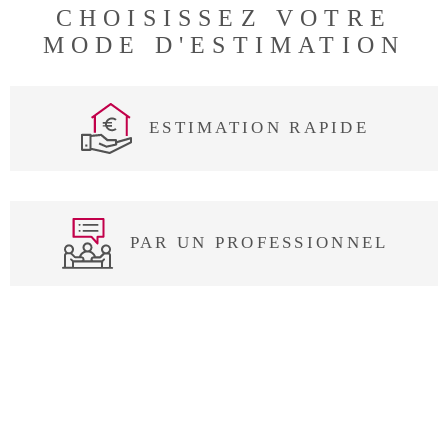
CHOISISSEZ VOTRE
MODE D'ESTIMATION
ESTIMATION RAPIDE
PAR UN PROFESSIONNEL
J'OBTIENS UNE
JE SOUHAITE UNE ESTIMATION
POUR
ESTIMATION EN 4
TYPE OFFRE
ÉTAPES