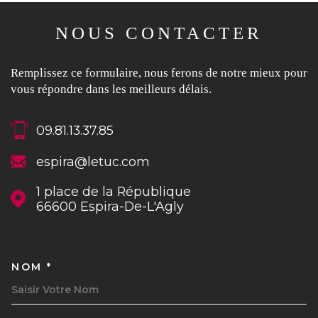
Vendre Mon Bien
Louer Mon Bien
NOUS CONTACTER
1
2
3
4
Remplissez ce formulaire, nous ferons de notre mieux pour
JE RENSEIGNE LES
vous répondre dans les meilleurs délais.
INFORMATIONS DE MON BIEN
09.81.13.37.85
JE SÉLECTIONNE LE TYPE DE
TYPE DE BIEN *
BIEN
espira@letuc.com
Sélectionnez Le Type De Bien
1 place de la République
ADRESSE DU BIEN *
66600
Espira-De-L'Agly
Appartement
Maison
DATE DE DISPONIBILITÉ *
NOM *
TRAD_MELTEM_VOSCOORDON
SUIVANT