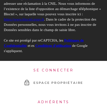
adresser une réclamation à la CNIL. Nous vous informons de
Libertés » ne sont pas respectés, vous pouvez adresser une
l’existence de la liste d'opposition au démarchage téléphonique «
réclamation à la CNIL. Nous vous informons de l’existence de la
Bloctel », sur laquelle vous pouvez vous inscrire ici :
liste d'opposition au démarchage téléphonique « Bloctel », sur
https://www.bloctel.gouv.fr
. Dans le cadre de la protection des
laquelle vous pouvez vous inscrire ici :
https://www.bloctel.gouv.fr
.
Données personnelles, nous vous invitons à ne pas inscrire de
Dans le cadre de la protection des Données personnelles, nous vous
Données sensibles dans le champ de saisie libre.
invitons à ne pas inscrire de Données sensibles dans le champ de
saisie libre.
Ce site est protégé par reCAPTCHA, les
Politiques de
Confidentialité
et es
Conditions d'utilisation
de Google
Ce site est protégé par reCAPTCHA, les
Politiques de
s'appliquent.
Confidentialité
et es
Conditions d'utilisation
de Google
s'appliquent.
SE CONNECTER
ESPACE PROPRIÉTAIRE
ADHÉRENTS