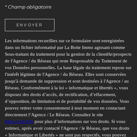
Et Des Informations Relatives Au Traitement De Mes
Données Personnelles (*)*
* Champ obligatoire
ENVOYER
ENVOYER
Les informations recueillies sur ce formulaire sont enregistrées
dans un fichier informatisé par La Boite Immo agissant comme
Les informations recueillies sur ce formulaire sont enregistrées dans
Sous-traitant du traitement pour la gestion de la clientèle/prospects
un fichier informatisé par La Boite Immo agissant comme Sous-
de l'Agence / du Réseau qui reste Responsable du Traitement de
traitant du traitement pour la gestion de la clientèle/prospects de
vos Données personnelles. La base légale du traitement repose sur
l'Agence / du Réseau qui reste Responsable du Traitement de vos
l'intérêt légitime de l'Agence / du Réseau. Elles sont conservées
Données personnelles. La base légale du traitement repose sur
jusqu'à demande de suppression et sont destinées à l'Agence / au
l'intérêt légitime de l'Agence / du Réseau. Elles sont conservées
Réseau. Conformément à la loi « informatique et libertés », vous
jusqu'à demande de suppression et sont destinées à l'Agence / au
disposez des droits d’accès, de rectification, d’effacement,
Réseau. Conformément à la loi « informatique et libertés », vous
d’opposition, de limitation et de portabilité de vos données. Vous
disposez des droits d’accès, de rectification, d’effacement,
pouvez retirer votre consentement à tout moment en contactant
d’opposition, de limitation et de portabilité de vos données. Vous
directement l’Agence / Le Réseau. Consultez le site
pouvez retirer votre consentement à tout moment en contactant
https://cnil.fr/fr
pour plus d’informations sur vos droits. Si vous
directement l’Agence / Le Réseau. Consultez le site
https://cnil.fr/fr
estimez, après avoir contacté l'Agence / le Réseau, que vos droits
pour plus d’informations sur vos droits. Si vous estimez, après avoir
« Informatique et Libertés » ne sont pas respectés, vous pouvez
contacté l'Agence / le Réseau, que vos droits « Informatique et