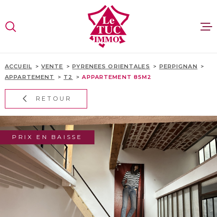
Aller
Aller
Aller
Aller
à
à
au
au
:
la
menu
contenu
VOTRE
recherche
principal
RECHERCHE
VENTES
ACCUEIL
VENTE
PYRENEES ORIENTALES
PERPIGNAN
APPARTEMENT
T2
APPARTEMENT 85M2
TYPE
D'OFFRE
VENTE
LOCATI
RETOUR
TYPE
DE
ESTIMA
TYPE DE BIEN
BIEN
PRIX EN BAISSE
PAYS
RECRUT
PAYS
CONTAC
VILLE
SITE GR
Budget