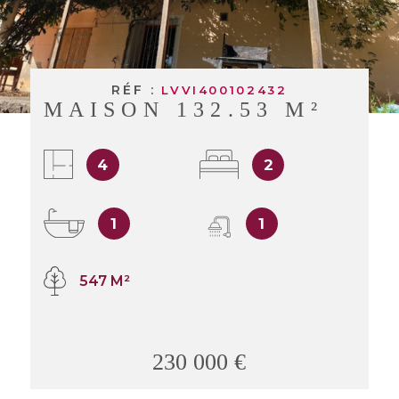
BUDGET
BIENS V
RECHERCHER
RÉF :
LVVI400102432
MAISON 132.53 M²
4
2
1
1
547 M²
230 000 €