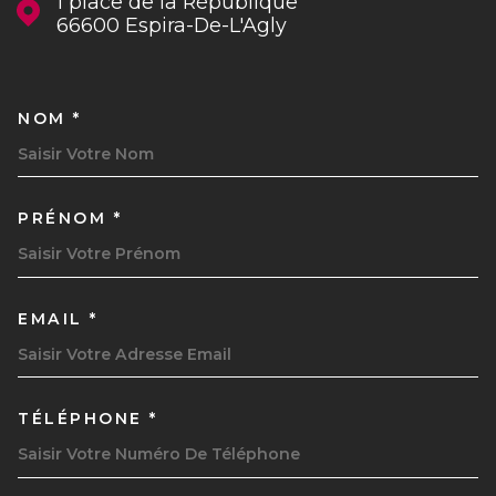
1 place de la République
66600
Espira-De-L'Agly
NOM *
TRAD_MELTEM_VOSCOORDON
PRÉNOM *
EMAIL *
TÉLÉPHONE *